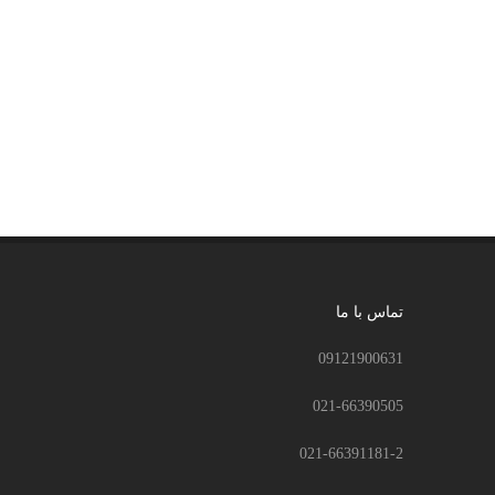
تماس با ما
09121900631
021-66390505
021-66391181-2