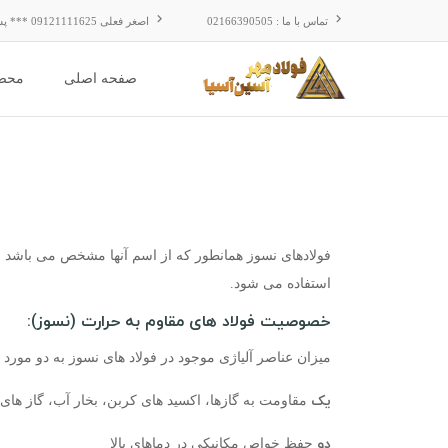
تماس با ما : 02166390505
اصغر فعلی 09121111625 *** پشتیبانی :09121900631 - 09125776460
صفحه اصلی
محص
فولادهای نسوز همانطور که از اسم آنها مشخص می باشد مقاو
استفاده می شود.
خصوصیت فولاد های مقاوم به حرارت (نسوز):
میزان عناصر آلیاژی موجود در فولاد های نسوز به دو مورد
یک
مقاومت به گازها، اکسید های کربن، بخار آب، گاز های 
دو
حفظ خواص مکانیکی در دماهای بالا