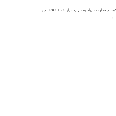
از این رو از آلیاژ های مختلف برای حفظ خواص ذکر شده در فولاد مقاوم به حرارت استفاده شده است. اما بطور کلی فولاد های نسوز علاوه بر مقاومت زیاد به حرارت (از 500 تا 1200 درجه
ند.