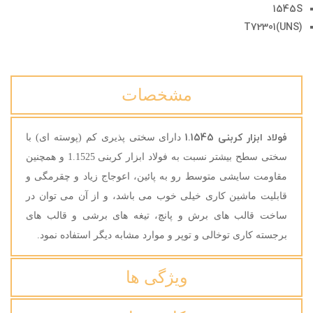
1545S
T72301(UNS)
مشخصات
فولاد ابزار کربنی 1.1545
دارای سختی پذیری کم (پوسته ای) با
سختی سطح بیشتر نسبت به فولاد ابزار کربنی 1.1525 و همچنین
مقاومت سایشی متوسط رو به پائین، اعوجاج زیاد و چقرمگی و
قابلیت ماشین کاری خیلی خوب می باشد، و از آن می توان در
ساخت قالب های برش و پانچ، تیغه های برشی و قالب های
برجسته کاری توخالی و توپر و موارد مشابه دیگر استفاده نمود.
ویژگی ها