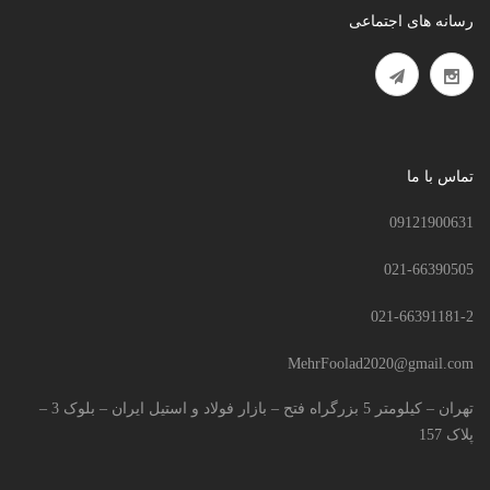
رسانه های اجتماعی
تماس با ما
09121900631
021-66390505
021-66391181-2
MehrFoolad2020@gmail.com
تهران – کیلومتر 5 بزرگراه فتح – بازار فولاد و استیل ایران – بلوک 3 –
پلاک 157