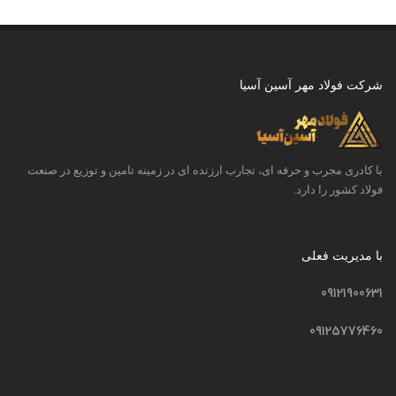
شرکت فولاد مهر آسین آسیا
با کادری مجرب و حرفه ای، تجارب ارزنده ای در زمینه تامین و توزیع در صنعت
فولاد کشور را دارد.
با مدیریت فعلی
09121900631
09125776460