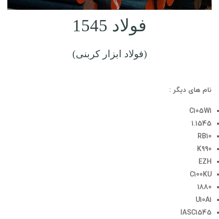
فولاد 1545
(فولاد ابزار کربنی)
نام های دیگر :
C105W1
1.1545
RB10
K990
EZH
C100KU
1880
U10A1
IASC1545