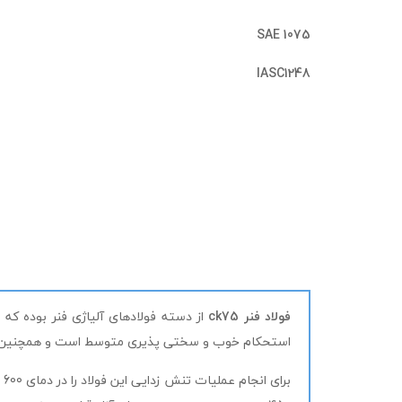
1075 SAE
IASC1248
فولاد فنر ck75
استحکام خوب و سختی پذیری متوسط است و همچنین مقا