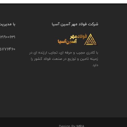
شرکت فولاد مهر آسین آسیا
با مدیری
121900631
25776460
با کادری مجرب و حرفه ای، تجارب ارزنده ای در
زمینه تامین و توزیع در صنعت فولاد کشور را
دارد.
. . . . . . .
MRA
. . . . . . . Design By