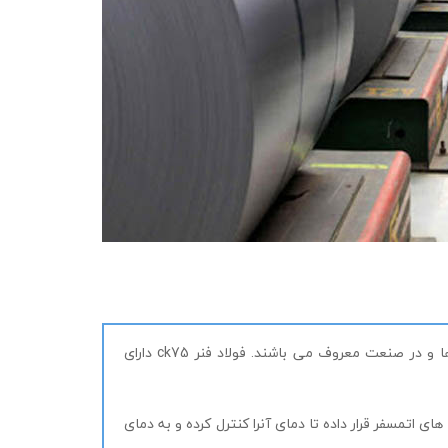
از دسته فولادهای آلیاژی فنر بوده که با نام های فولاد 1.1248 در استاندارد DIN آلمان و فولاد 1078 در میان فولادها و در صنعت معروف می باشند. فولاد فنر ck75 دارای
حدود 2 ساعت قرار میدهند و سپس آنرا داخل کوره های اتمسفر قرار داده تا دمای آنرا کنترل کرده و به دمای