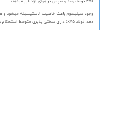
450 درحه برسد و سپس در هوای آزاد قرار میدهند.
وجود سیلیسوم باعث خاصیت الاستیسیته میشود و همچن
دهد. فولاد ck75 دارای سختی پذیری متوسط استحکام و الاستیسیته ی بالا است. فولاد ck75 دارای معایبی است که میتوان به