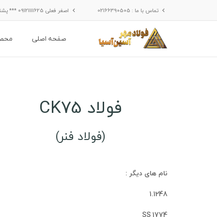
تماس با ما : 02166390505
اصغر فعلی 09121111625 *** پشتیبانی :09121900631 - 09125776460
صفحه اصلی
محصو
فولاد CK75
(فولاد فنر)
نام های دیگر :
1.1248
1774 SS