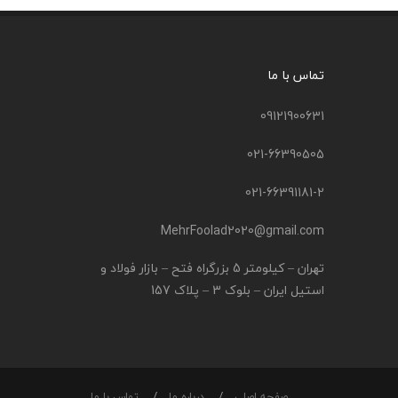
تماس با ما
09121900631
021-66390505
021-66391181-2
MehrFoolad2020@gmail.com
تهران – کیلومتر 5 بزرگراه فتح – بازار فولاد و
استیل ایران – بلوک 3 – پلاک 157
صفحه اصلی
درباره ما
تماس با ما